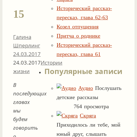
Исторический рассказ-
15
пересказ, глава 62-63
Козел отпущения
Притча о роднике
Галина
Шперлинг
Исторический рассказ-
24.03.2017
пересказ, глава 61
24.03.2017
Истории
Популярные записи
жизни
В
Аудио
Послушать
последующих
детские рассказы
главах
764 просмотра
мы
Скряга
будем
Приходилось ли тебе, мой
говорить
юный друг, слышать
о