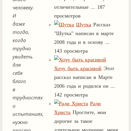
человеку.
отличительные ...
187
И
просмотров
даже
Шутка
Рассказ
тогда,
"Шутка" написан в марте
когда
2008 года и в основу ...
трудно
143 просмотра
увидеть
для
Хочу быть красивой
Этот
себя
рассказ написан в Марте
благо
2006 года и родился он ...
в
142 просмотра
трудностях
Ради
и
Христа
Простите, мои
испытаниях,
дорогие за такое
нужно
просто
длительное молчание, меня