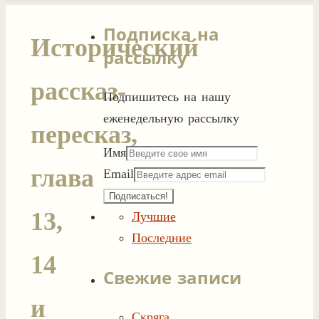
Подписка на
Исторический
рассылку
рассказ-
Подпишитесь на нашу
еженедельную рассылку
пересказ,
Имя
глава
Email
13,
Лучшие
Последние
14
Свежие записи
и
Скряга