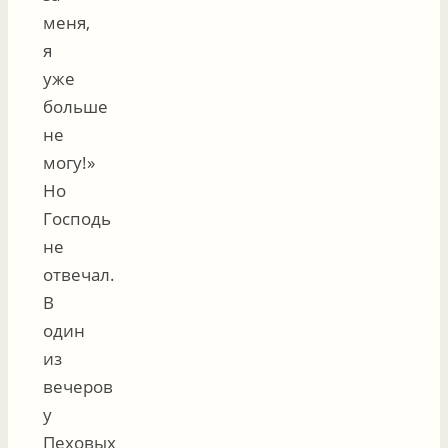
меня,
я
уже
больше
не
могу!»
Но
Господь
не
отвечал.
В
один
из
вечеров
у
Пеховых