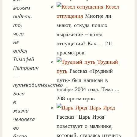
Козел
можем
видеть
отпущения
Многие ли
то,
знают, откуда пошло
чего
выражение – козел
не
отпущения? Как ...
211
видел
просмотров
Тимофей
Трудный
Петрович
путь
Рассказ «Трудный
—
путь» был написан в
путеводительство
ноябре 2004 года. Тема ...
Бога
208 просмотров
в
Царь Ирод
жизни
Рассказ "Царь Ирод"
человека
повествует о мальчике,
во
который, стараясь изучить
благо