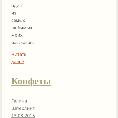
один
из
самых
любимых
моих
рассказов.
Читать
далее
Конфеты
Галина
Шперлинг
13.03.2015