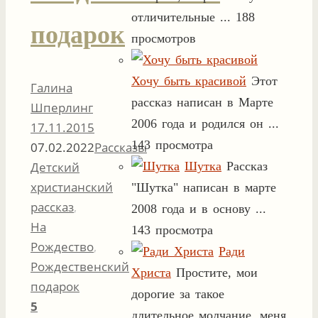
отличительные ...
188
подарок
просмотров
Хочу быть красивой
Этот
Галина
рассказ написан в Марте
Шперлинг
2006 года и родился он ...
17.11.2015
143 просмотра
07.02.2022
Рассказы
Шутка
Рассказ
Детский
христианский
"Шутка" написан в марте
рассказ
,
2008 года и в основу ...
На
143 просмотра
Рождество
,
Ради
Рождественский
Христа
Простите, мои
подарок
дорогие за такое
5
длительное молчание, меня