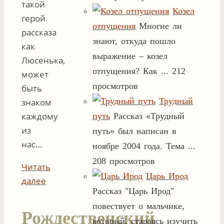
такой
Козел
герой
отпущения
Многие ли
рассказа
знают, откуда пошло
как
выражение – козел
Люсенька,
отпущения? Как ...
212
может
просмотров
быть
Трудный
знаком
каждому
путь
Рассказ «Трудный
из
путь» был написан в
нас…
ноябре 2004 года. Тема ...
208 просмотров
Читать
Царь Ирод
далее
Рассказ "Царь Ирод"
повествует о мальчике,
Рождественский
который, стараясь изучить