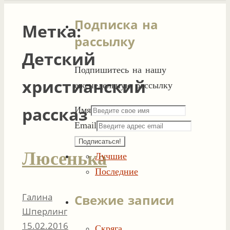
Подписка на
Метка:
рассылку
Детский
Подпишитесь на нашу
христианский
еженедельную рассылку
рассказ
Имя
Email
Люсенька
Лучшие
Последние
Галина
Свежие записи
Шперлинг
15.02.2016
Скряга