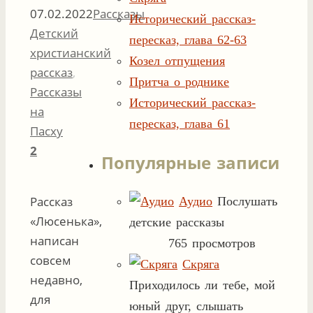
07.02.2022
Рассказы
Исторический рассказ-
Детский
пересказ, глава 62-63
христианский
Козел отпущения
рассказ
,
Притча о роднике
Рассказы
Исторический рассказ-
на
пересказ, глава 61
Пасху
2
Популярные записи
Рассказ
Аудио
Послушать
«Люсенька»,
детские рассказы
написан
765 просмотров
совсем
Скряга
недавно,
Приходилось ли тебе, мой
для
юный друг, слышать