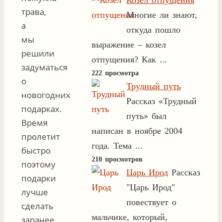
Козел отпущения
трава,
Многие ли знают,
а
откуда пошло
мы
выражение – козел
решили
отпущения? Как ...
задуматься
222 просмотра
о
Трудный путь
новогодних
Рассказ «Трудный
подарках.
путь» был
Время
написан в ноябре 2004
пролетит
года. Тема ...
быстро
210 просмотров
поэтому
Царь Ирод
Рассказ
подарки
"Царь Ирод"
лучше
повествует о
сделать
мальчике, который,
заранее.