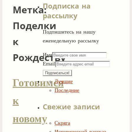
Подписка на
Метка:
рассылку
Поделки
Подпишитесь на нашу
к
еженедельную рассылку
Рождеству
Имя
Email
Готовимся
Лучшие
Последние
к
Свежие записи
новому
Скряга
Исторический рассказ-