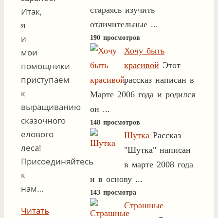
стараясь изучить
Итак,
отличительные ...
я
и
190 просмотров
Хочу быть
мои
красивой
Этот
помощники
приступаем
рассказ написан в
к
Марте 2006 года и родился
выращиванию
он ...
сказочного
148 просмотров
елового
Шутка
Рассказ
леса!
"Шутка" написан
Присоединяйтесь
в марте 2008 года
к
и в основу ...
нам…
143 просмотра
Страшные
Читать