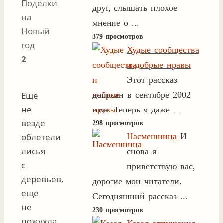
Поделки
друг, слышать плохое
на
мнение о ...
Новый
379 просмотров
год
Худые сообщества
2
и добрые нравы
Этот рассказ
написан в сентябре 2002
Еще
не
года. Теперь я даже ...
везде
298 просмотров
Насмешница
И
облетели
лисья
снова я
с
приветствую вас,
деревьев,
дорогие мои читатели.
еще
Сегодняшний рассказ ...
не
230 просмотров
пожухла