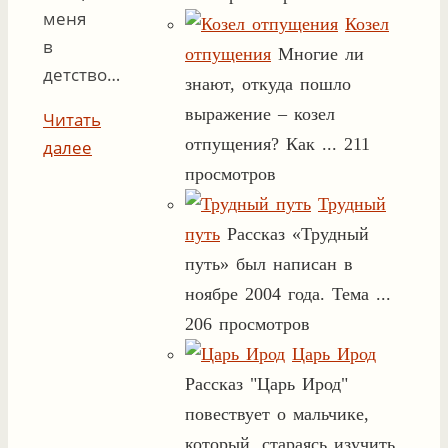
меня
Козел
в
отпущения
Многие ли
детство…
знают, откуда пошло
выражение – козел
Читать
отпущения? Как ...
211
далее
просмотров
Трудный
путь
Рассказ «Трудный
путь» был написан в
ноябре 2004 года. Тема ...
206 просмотров
Царь Ирод
Рассказ "Царь Ирод"
повествует о мальчике,
который, стараясь изучить