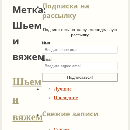
Подписка на
Метка:
рассылку
Шьем
Подпишитесь на нашу еженедельную
рассылку
и
Имя
вяжем
Email
Шьем
Лучшие
и
Последние
Свежие записи
вяжем
Скряга