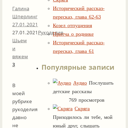
Галина
Исторический рассказ-
Шперлинг
пересказ, глава 62-63
27.01.2021
Козел отпущения
27.01.2021
Рукоделие
Притча о роднике
Шьем
Исторический рассказ-
и
пересказ, глава 61
вяжем
3
Популярные записи
Аудио
Послушать
В
детские рассказы
моей
769 просмотров
рубрике
Скряга
рукоделия
давно
Приходилось ли тебе, мой
не
юный друг, слышать